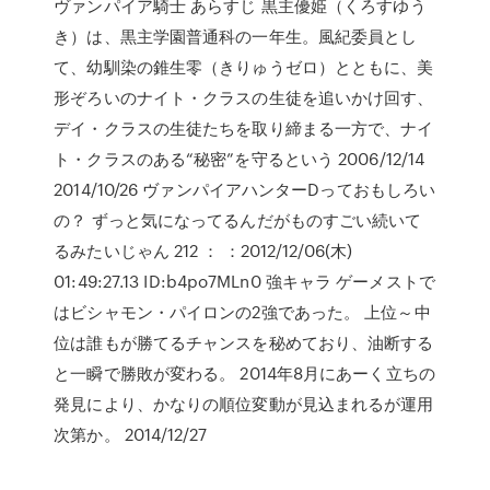
ヴァンパイア騎士 あらすじ 黒主優姫（くろすゆう
き）は、黒主学園普通科の一年生。風紀委員とし
て、幼馴染の錐生零（きりゅうゼロ）とともに、美
形ぞろいのナイト・クラスの生徒を追いかけ回す、
デイ・クラスの生徒たちを取り締まる一方で、ナイ
ト・クラスのある“秘密”を守るという 2006/12/14
2014/10/26 ヴァンパイアハンターDっておもしろい
の？ ずっと気になってるんだがものすごい続いて
るみたいじゃん 212 ： ：2012/12/06(木)
01:49:27.13 ID:b4po7MLn0 強キャラ ゲーメストで
はビシャモン・パイロンの2強であった。 上位～中
位は誰もが勝てるチャンスを秘めており、油断する
と一瞬で勝敗が変わる。 2014年8月にあーく立ちの
発見により、かなりの順位変動が見込まれるが運用
次第か。 2014/12/27