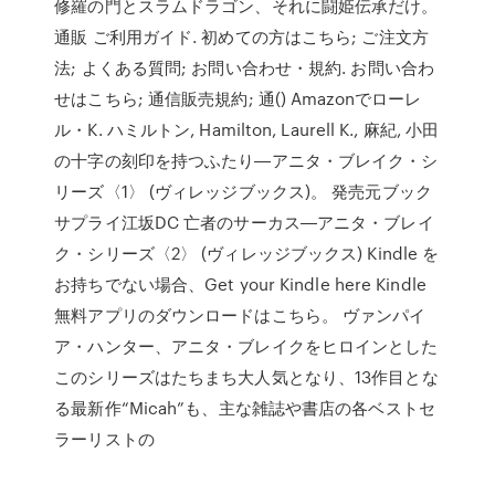
修羅の門とスラムドラゴン、それに闘姫伝承だけ。
通販 ご利用ガイド. 初めての方はこちら; ご注文方
法; よくある質問; お問い合わせ・規約. お問い合わ
せはこちら; 通信販売規約; 通() Amazonでローレ
ル・K. ハミルトン, Hamilton, Laurell K., 麻紀, 小田
の十字の刻印を持つふたり―アニタ・ブレイク・シ
リーズ〈1〉 (ヴィレッジブックス)。 発売元ブック
サプライ江坂DC 亡者のサーカス―アニタ・ブレイ
ク・シリーズ〈2〉 (ヴィレッジブックス) Kindle を
お持ちでない場合、Get your Kindle here Kindle
無料アプリのダウンロードはこちら。 ヴァンパイ
ア・ハンター、アニタ・ブレイクをヒロインとした
このシリーズはたちまち大人気となり、13作目とな
る最新作“Micah”も、主な雑誌や書店の各ベストセ
ラーリストの