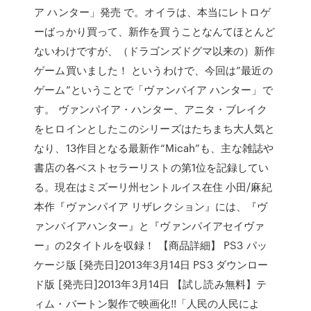
ア ハンター」発売 で。オイラは、本当にレトロゲ
ーばっかり買って、新作を買うことなんてほとんど
ないわけですが、（ドラゴンズドグマ以来の）新作
ゲーム買いました！ というわけで、今回は”最近の
ゲーム”ということで「ヴァンパイア ハンター」で
す。 ヴァンパイア・ハンター、アニタ・ブレイク
をヒロインとしたこのシリーズはたちまち大人気と
なり、13作目となる最新作“Micah”も、主な雑誌や
書店の各ベストセラーリストの第1位を記録してい
る。現在はミズーリ州セントルイス在住 小田/麻紀
本作『ヴァンパイア リザレクション』には、『ヴ
ァンパイアハンター』と『ヴァンパイアセイヴァ
ー』の2タイトルを収録！ 【商品詳細】 PS3 パッ
ケージ版 [発売日]2013年3月14日 PS3 ダウンロー
ド版 [発売日]2013年3月14日 【試し読み無料】テ
ィム・バートン製作で映画化!!「人民の人民によ