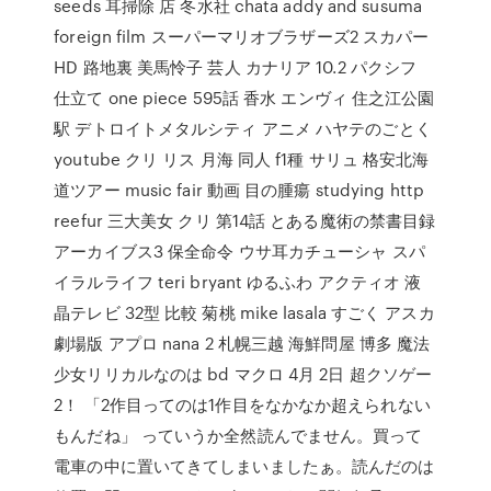
seeds 耳掃除 店 冬水社 chata addy and susuma
foreign film スーパーマリオブラザーズ2 スカパー
HD 路地裏 美馬怜子 芸人 カナリア 10.2 パクシフ
仕立て one piece 595話 香水 エンヴィ 住之江公園
駅 デトロイトメタルシティ アニメ ハヤテのごとく
youtube クリ リス 月海 同人 f1種 サリュ 格安北海
道ツアー music fair 動画 目の腫瘍 studying http
reefur 三大美女 クリ 第14話 とある魔術の禁書目録
アーカイブス3 保全命令 ウサ耳カチューシャ スパ
イラルライフ teri bryant ゆるふわ アクティオ 液
晶テレビ 32型 比較 菊桃 mike lasala すごく アスカ
劇場版 アプロ nana 2 札幌三越 海鮮問屋 博多 魔法
少女リリカルなのは bd マクロ 4月 2日 超クソゲー
2！ 「2作目ってのは1作目をなかなか超えられない
もんだね」 っていうか全然読んでません。買って
電車の中に置いてきてしまいましたぁ。読んだのは