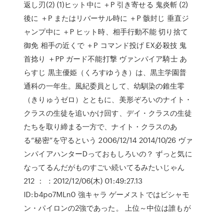
返し刃(2) (1)ヒット中に ＋P 引き寄せる 鬼炎斬 (2)
後に ＋P またはリバーサル時に ＋P 骸封じ 垂直ジ
ャンプ中に ＋P ヒット時、相手行動不能 切り捨て
御免 相手の近くで ＋P コマンド投げ EX必殺技 鬼
首捻り ＋PP ガード不能打撃 ヴァンパイア騎士 あ
らすじ 黒主優姫（くろすゆうき）は、黒主学園普
通科の一年生。風紀委員として、幼馴染の錐生零
（きりゅうゼロ）とともに、美形ぞろいのナイト・
クラスの生徒を追いかけ回す、デイ・クラスの生徒
たちを取り締まる一方で、ナイト・クラスのあ
る“秘密”を守るという 2006/12/14 2014/10/26 ヴァ
ンパイアハンターDっておもしろいの？ ずっと気に
なってるんだがものすごい続いてるみたいじゃん
212 ： ：2012/12/06(木) 01:49:27.13
ID:b4po7MLn0 強キャラ ゲーメストではビシャモ
ン・パイロンの2強であった。 上位～中位は誰もが