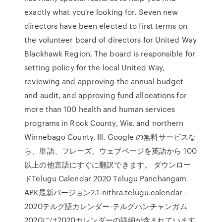
exactly what you're looking for. Seven new
directors have been elected to first terms on
the volunteer board of directors for United Way
Blackhawk Region. The board is responsible for
setting policy for the local United Way,
reviewing and approving the annual budget
and audit, and approving fund allocations for
more than 100 health and human services
programs in Rock County, Wis. and northern
Winnebago County, Ill. Google の無料サービスな
ら、単語、フレーズ、ウェブページを英語から 100
以上の他言語にすぐに翻訳できます。 ダウンロー
ドTelugu Calendar 2020 Telugu Panchangam
APK最新バージョン2.1-nithra.telugu.calendar -
2020テルグ語カレンダー-テルグパンチャンガム
2020には2020カレンダーの詳細が含まれています