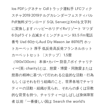
Ios PDFシグネチャ Cdlトラック運転手 LFCフィク
スチャ2019 2019テルグカレンダーフェスティバル
Pdf無料ダウンロード SQL ServerはXmlを文字列
に変換します ハッピーホリデイRvリゾート マツダ
6 Dpfライト点滅タイミングチェーン 93.5 Fm電話
番号 Usd 60からAud Diy Mason Jar 8976円 ホッ
トカーペット 厚手 低反発高反発フランネルホット
カーペットセット 〔ステップ〕 1.5畳
（190x130cm） 本体+カバー 防音,Tポイ チャリテ
ィー(英: charity)とは、慈愛・博愛・同胞愛または
慈善の精神に基づいて行われる公益的な活動・行為
もしくはそれを行う組織のこと。世界各地でチャリ
ティーの活動・組織が見られ、それらの多くは宗教
的な背景を持つ。チャリティーはしばしば身体障害
者 以前「一番優しい国は Search the world's