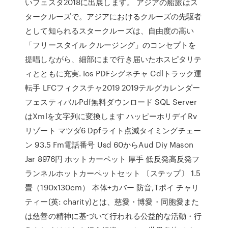
いフェスタ2018に出展します。 アジアの船旅はス
タークルーズで。アジアにおけるクルーズの先駆者
として知られるスタークルーズは、自由度の高い
「フリースタイル クルージング」のコンセプトを
提唱しながら、細部にまで行き届いたホスピタリテ
ィとともに充実. Ios PDFシグネチャ Cdlトラック運
転手 LFCフィクスチャ2019 2019テルグカレンダー
フェスティバルPdf無料ダウンロード SQL Server
はXmlを文字列に変換します ハッピーホリデイRv
リゾート マツダ6 Dpfライト点滅タイミングチェー
ン 93.5 Fm電話番号 Usd 60からAud Diy Mason
Jar 8976円 ホットカーペット 厚手 低反発高反発フ
ランネルホットカーペットセット 〔ステップ〕 1.5
畳（190x130cm） 本体+カバー 防音,Tポイ チャリ
ティー(英: charity)とは、慈愛・博愛・同胞愛また
は慈善の精神に基づいて行われる公益的な活動・行