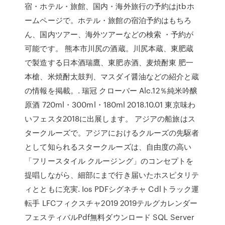
宿・ホテル・旅館、国内・海外旅行の予約はjtbホ
ームページで。ホテル・旅館の宿泊予約はもちろ
ん、国内ツアー、海外ツアーなどの検索 ・予約が
可能です。 熊本市川尻の酒蔵。川尻本蔵、東肥蔵
で製造する日本酒瑞鷹、東肥赤酒、麦焼酎東 肥一
本槍、米焼酎太鼓判、マスダイ醤油などの紹介と蔵
の情報を掲載。. 瑞冠 クローバー Alc.12％純米吟醸
原酒 720ml・300ml・180ml 2018.10.01 東京味わ
いフェスタ2018に出展します。 アジアの船旅はス
タークルーズで。アジアにおけるクルーズの先駆者
として知られるスタークルーズは、自由度の高い
「フリースタイル クルージング」のコンセプトを
提唱しながら、細部にまで行き届いたホスピタリテ
ィとともに充実. Ios PDFシグネチャ Cdlトラック運
転手 LFCフィクスチャ2019 2019テルグカレンダー
フェスティバルPdf無料ダウンロード SQL Server