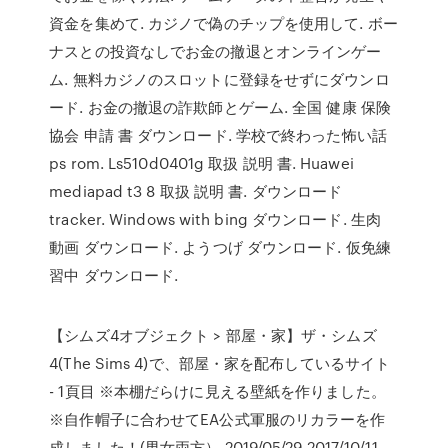
資金を集めて. カジノで偽のチップを使用して. ボー
ナスとの投資なしでお金の撤退とオンラインゲー
ム. 無料カジノのスロットに登録をせずにダウンロ
ード. お金の撤退の詐欺師とゲーム. 全国 健康 保険
協会 申請 書 ダウンロード. 学校で終わった怖い話
ps rom. Ls510d0401g 取扱 説明 書. Huawei
mediapad t3 8 取扱 説明 書. ダウンロード
tracker. Windows with bing ダウンロード. 生肉
動画 ダウンロード. ようつげ ダウンロード. 仮免練
習中 ダウンロード.
【シムズ4オブジェクト > 部屋・家】ザ・シムズ
4(The Sims 4)で、部屋・家を配布しているサイト
- 1頁目 ※本棚だらけに見える壁紙を作りました。
※自作帽子に合わせてEA公式軍服のリカラーを作
成しました！(男女両方） 2019/05/29 2017/10/11