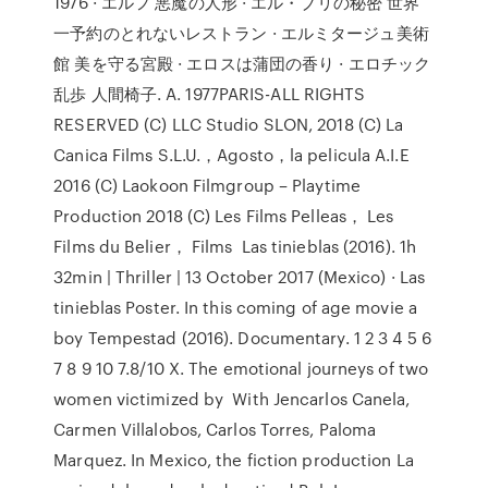
1976 · エルフ 悪魔の人形 · エル・ブリの秘密 世界
一予約のとれないレストラン · エルミタージュ美術
館 美を守る宮殿 · エロスは蒲団の香り · エロチック
乱歩 人間椅子. A. 1977PARIS-ALL RIGHTS
RESERVED (C) LLC Studio SLON, 2018 (C) La
Canica Films S.L.U.，Agosto，la pelicula A.I.E
2016 (C) Laokoon Filmgroup – Playtime
Production 2018 (C) Les Films Pelleas， Les
Films du Belier， Films Las tinieblas (2016). 1h
32min | Thriller | 13 October 2017 (Mexico) · Las
tinieblas Poster. In this coming of age movie a
boy Tempestad (2016). Documentary. 1 2 3 4 5 6
7 8 9 10 7.8/10 X. The emotional journeys of two
women victimized by With Jencarlos Canela,
Carmen Villalobos, Carlos Torres, Paloma
Marquez. In Mexico, the fiction production La