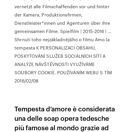
vernetzt alle Filmschaffenden vor und hinter
der Kamera, Produktionsfirmen,
Dienstleister*innen und Agenturen über ihre
gemeinsamen Filme. Spielfilm | 2015-2016 | …
Shrnutí toho nejzákladnějšího o filmu Amo la
tempesta K PERSONALIZACI OBSAHU,
POSKYTOVÁNÍ SLUŽEB SOCIÁLNÍCH SÍTÍ A
ANALÝZE NÁVŠTĚVNOSTI VYUŽÍVÁME
SOUBORY COOKIE. POUŽÍVÁNÍM WEBU S TÍM
2016/02/08
Tempesta d’amore è considerata
una delle soap opera tedesche
più famose al mondo grazie ad