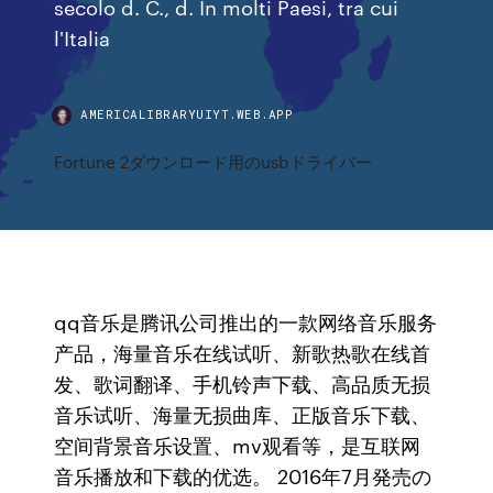
secolo d. C., d. In molti Paesi, tra cui
l'Italia
AMERICALIBRARYUIYT.WEB.APP
Fortune 2ダウンロード用のusbドライバー
qq音乐是腾讯公司推出的一款网络音乐服务
产品，海量音乐在线试听、新歌热歌在线首
发、歌词翻译、手机铃声下载、高品质无损
音乐试听、海量无损曲库、正版音乐下载、
空间背景音乐设置、mv观看等，是互联网
音乐播放和下载的优选。 2016年7月発売の