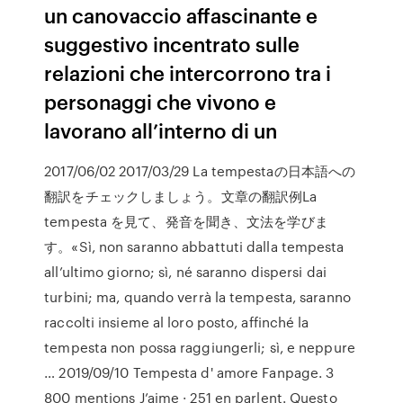
un canovaccio affascinante e
suggestivo incentrato sulle
relazioni che intercorrono tra i
personaggi che vivono e
lavorano all’interno di un
2017/06/02 2017/03/29 La tempestaの日本語への
翻訳をチェックしましょう。文章の翻訳例La
tempesta を見て、発音を聞き、文法を学びま
す。«Sì, non saranno abbattuti dalla tempesta
all’ultimo giorno; sì, né saranno dispersi dai
turbini; ma, quando verrà la tempesta, saranno
raccolti insieme al loro posto, affinché la
tempesta non possa raggiungerli; sì, e neppure
… 2019/09/10 Tempesta d' amore Fanpage. 3
800 mentions J’aime · 251 en parlent. Questo