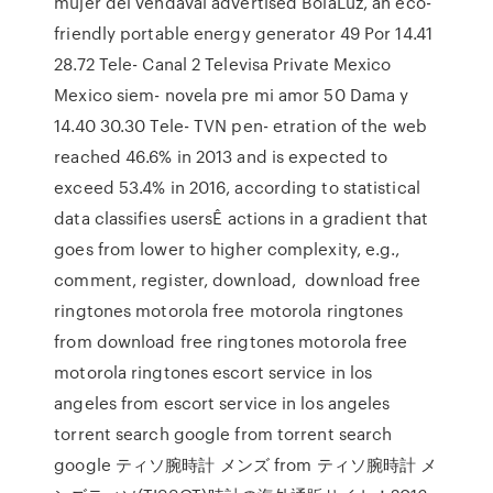
mujer del vendaval advertised BolaLuz, an eco-
friendly portable energy generator 49 Por 14.41
28.72 Tele- Canal 2 Televisa Private Mexico
Mexico siem- novela pre mi amor 50 Dama y
14.40 30.30 Tele- TVN pen- etration of the web
reached 46.6% in 2013 and is expected to
exceed 53.4% in 2016, according to statistical
data classifies usersÊ actions in a gradient that
goes from lower to higher complexity, e.g.,
comment, register, download, download free
ringtones motorola free motorola ringtones
from download free ringtones motorola free
motorola ringtones escort service in los
angeles from escort service in los angeles
torrent search google from torrent search
google ティソ腕時計 メンズ from ティソ腕時計 メ