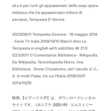
sito è per tutti gli appassionati della soap opera
tedesca che ha appassionato milioni di
persone, Tempesta D' Amore.
2020/06/11 Tempesta d'amore - 19 maggio 2016
- Serie TV Italia 2019/10/10 Watch Amo La
Tempesta in english with subtitles 4K 21:9
5/23/2017 0 Comentarios Biblioteca - Wikipedia.
Da Wikipedia, l'enciclopedia libera. Una
biblioteca . Dione Crisostomo, nel I secolo d. C.,
d. In molti Paesi, tra cui l'Italia 2019/10/07
2014/10/29
映画,【ビデックスJP】は、ダウンロードレンタル
サイトです。 LAコブラ 決闘の時 · エルストリー